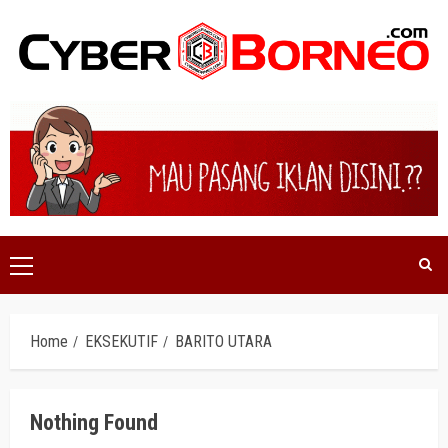
Skip
to
content
Primary
Menu
Home
EKSEKUTIF
BARITO UTARA
Nothing Found