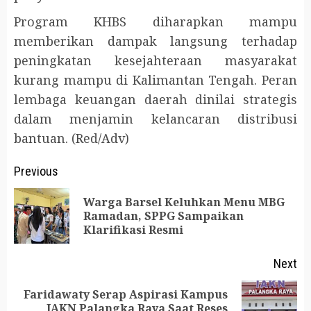
Program KHBS diharapkan mampu
memberikan dampak langsung terhadap
peningkatan kesejahteraan masyarakat
kurang mampu di Kalimantan Tengah. Peran
lembaga keuangan daerah dinilai strategis
dalam menjamin kelancaran distribusi
bantuan. (Red/Adv)
Post
Previous
navigation
Warga Barsel Keluhkan Menu MBG
Pr
Ramadan, SPPG Sampaikan
Klarifikasi Resmi
po
Next
Faridawaty Serap Aspirasi Kampus
Next
IAKN Palangka Raya Saat Reses