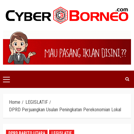
Skip
to
content
Primary
Menu
Home
LEGISLATIF
DPRD Perjuangkan Usulan Peningkatan Perekonomian Lokal
DPRD BARITO UTARA
LEGISLATIF