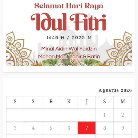
Agustus 2026
S
S
R
K
J
S
M
1
2
3
4
5
6
7
8
9