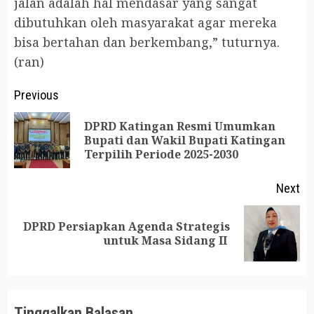
jalan adalah hal mendasar yang sangat
dibutuhkan oleh masyarakat agar mereka
bisa bertahan dan berkembang,” tuturnya.
(ran)
Post
Previous
navigation
DPRD Katingan Resmi Umumkan
Pr
Bupati dan Wakil Bupati Katingan
Terpilih Periode 2025-2030
po
Next
DPRD Persiapkan Agenda Strategis
Next
untuk Masa Sidang II
post:
Tinggalkan Balasan