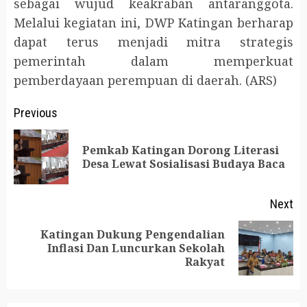
sebagai wujud keakraban antaranggota.
Melalui kegiatan ini, DWP Katingan berharap
dapat terus menjadi mitra strategis
pemerintah dalam memperkuat
pemberdayaan perempuan di daerah. (ARS)
Post
Previous
navigation
Pemkab Katingan Dorong Literasi
Pr
Desa Lewat Sosialisasi Budaya Baca
po
Next
Katingan Dukung Pengendalian
Next
Inflasi Dan Luncurkan Sekolah
Rakyat
post: