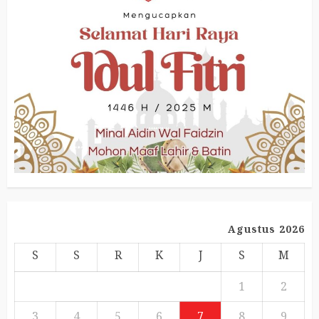
Agustus 2026
S
S
R
K
J
S
M
1
2
3
4
5
6
7
8
9