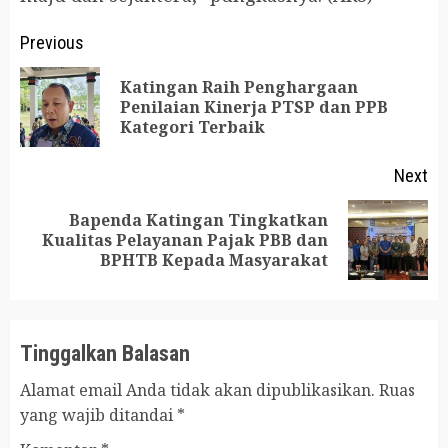
Post
Previous
navigation
Katingan Raih Penghargaan
Pr
Penilaian Kinerja PTSP dan PPB
Kategori Terbaik
po
Next
Bapenda Katingan Tingkatkan
Next
Kualitas Pelayanan Pajak PBB dan
BPHTB Kepada Masyarakat
post:
Tinggalkan Balasan
Alamat email Anda tidak akan dipublikasikan.
Ruas
yang wajib ditandai
*