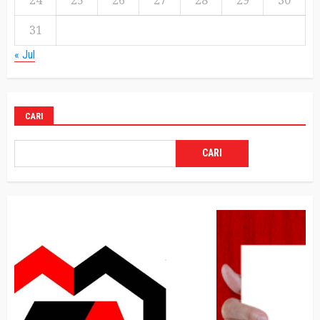
31
« Jul
CARI
CARI