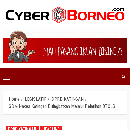
Skip
to
content
Primary
Menu
Home
LEGISLATIF
DPRD KATINGAN
SDM Nakes Katingan Ditingkatkan Melalui Pelatihan BTCLS
DPRD KATINGAN
HEADLINE