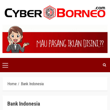
Skip
to
content
Primary
Menu
Home
Bank Indonesia
Bank Indonesia