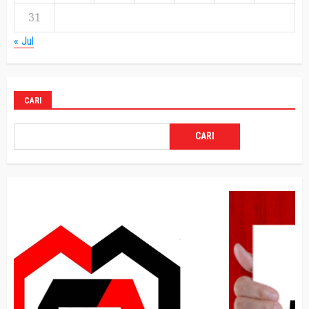
31
« Jul
CARI
CARI