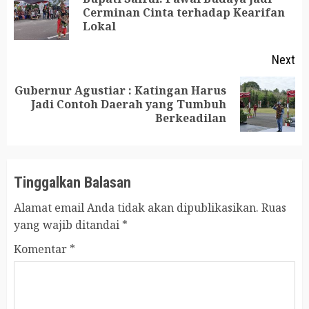
Pr
Cerminan Cinta terhadap Kearifan
Lokal
po
Next
Gubernur Agustiar : Katingan Harus
Next
Jadi Contoh Daerah yang Tumbuh
Berkeadilan
post:
Tinggalkan Balasan
Alamat email Anda tidak akan dipublikasikan.
Ruas
yang wajib ditandai
*
Komentar
*