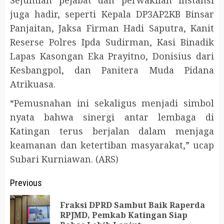
Sejumlah pejabat dan perwakilan instansi
juga hadir, seperti Kepala DP3AP2KB Binsar
Panjaitan, Jaksa Firman Hadi Saputra, Kanit
Reserse Polres Ipda Sudirman, Kasi Binadik
Lapas Kasongan Eka Prayitno, Donisius dari
Kesbangpol, dan Panitera Muda Pidana
Atrikuasa.
“Pemusnahan ini sekaligus menjadi simbol
nyata bahwa sinergi antar lembaga di
Katingan terus berjalan dalam menjaga
keamanan dan ketertiban masyarakat,” ucap
Subari Kurniawan. (ARS)
Post
Previous
navigation
Fraksi DPRD Sambut Baik Raperda
Pr
RPJMD, Pemkab Katingan Siap