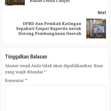
Bahas Lebih Lanjut
po
Next
DPRD dan Pemkab Katingan
Next
Sepakati Empat Raperda untuk
Dorong Pembangunan Daerah
post:
Tinggalkan Balasan
Alamat email Anda tidak akan dipublikasikan.
Ruas
yang wajib ditandai
*
Komentar
*