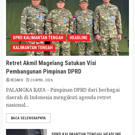
DPRD KALIMANTAN TENGAH
HEADLINE
KALIMANTAN TENGAH
Retret Akmil Magelang Satukan Visi
Pembangunan Pimpinan DPRD
REDAKSI
20 APRIL 2026
PALANGKA RAYA – Pimpinan DPRD dari berbagai
daerah di Indonesia mengikuti agenda retret
nasional...
BACA SELENGKAPNYA
DPRD KALIMANTAN TENGAH
HEADLINE