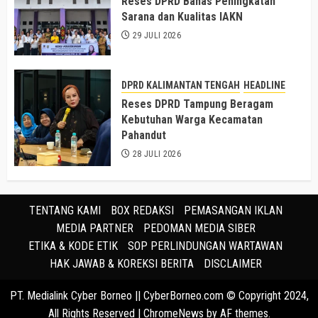
Reses DPRD Bahas Peningkatan
Sarana dan Kualitas IAKN
29 JULI 2026
DPRD KALIMANTAN TENGAH
HEADLINE
Reses DPRD Tampung Beragam
Kebutuhan Warga Kecamatan
Pahandut
28 JULI 2026
TENTANG KAMI
BOX REDAKSI
PEMASANGAN IKLAN
MEDIA PARTNER
PEDOMAN MEDIA SIBER
ETIKA & KODE ETIK
SOP PERLINDUNGAN WARTAWAN
HAK JAWAB & KOREKSI BERITA
DISCLAIMER
PT. Medialink Cyber Borneo || CyberBorneo.com © Copyright 2024,
All Rights Reserved
|
ChromeNews
by AF themes.