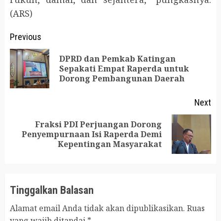
(ARS)
Post
Previous
navigation
DPRD dan Pemkab Katingan
Pr
Sepakati Empat Raperda untuk
Dorong Pembangunan Daerah
po
Next
Fraksi PDI Perjuangan Dorong
Next
Penyempurnaan Isi Raperda Demi
Kepentingan Masyarakat
post:
Tinggalkan Balasan
Alamat email Anda tidak akan dipublikasikan.
Ruas
yang wajib ditandai
*