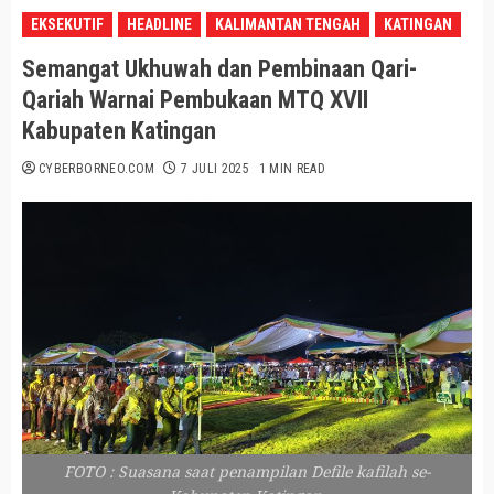
EKSEKUTIF
HEADLINE
KALIMANTAN TENGAH
KATINGAN
Semangat Ukhuwah dan Pembinaan Qari-
Qariah Warnai Pembukaan MTQ XVII
Kabupaten Katingan
CYBERBORNEO.COM
7 JULI 2025
1 MIN READ
FOTO : Suasana saat penampilan Defile kafilah se-