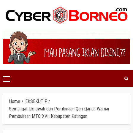
Skip
to
content
Primary
Menu
Home
EKSEKUTIF
Semangat Ukhuwah dan Pembinaan Qari-Qariah Warnai
Pembukaan MTQ XVII Kabupaten Katingan