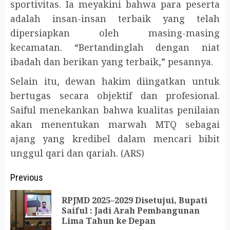
sportivitas. Ia meyakini bahwa para peserta
adalah insan-insan terbaik yang telah
dipersiapkan oleh masing-masing
kecamatan. “Bertandinglah dengan niat
ibadah dan berikan yang terbaik,” pesannya.
Selain itu, dewan hakim diingatkan untuk
bertugas secara objektif dan profesional.
Saiful menekankan bahwa kualitas penilaian
akan menentukan marwah MTQ sebagai
ajang yang kredibel dalam mencari bibit
unggul qari dan qariah. (ARS)
Post
Previous
navigation
RPJMD 2025–2029 Disetujui, Bupati
Pr
Saiful : Jadi Arah Pembangunan
Lima Tahun ke Depan
po