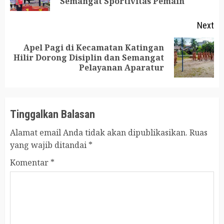
Semangat Sportivitas Pemain
po
Next
Apel Pagi di Kecamatan Katingan
Next
Hilir Dorong Disiplin dan Semangat
Pelayanan Aparatur
post:
Tinggalkan Balasan
Alamat email Anda tidak akan dipublikasikan.
Ruas
yang wajib ditandai
*
Komentar
*