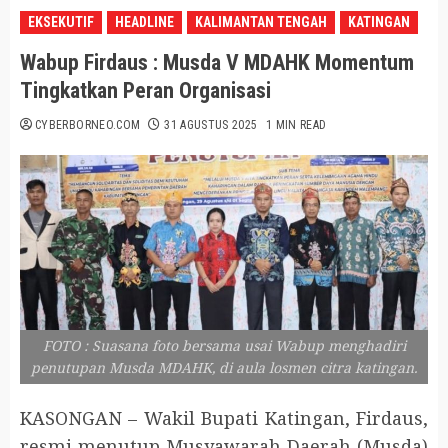
EKSEKUTIF
HEADLINE
KALIMANTAN TENGAH
KATINGAN
Wabup Firdaus : Musda V MDAHK Momentum
Tingkatkan Peran Organisasi
CYBERBORNEO.COM
31 AGUSTUS 2025
1 MIN READ
FOTO : Suasana foto bersama usai Wabup menghadiri
penutupan Musda MDAHK, di aula losmen citra katingan.
KASONGAN – Wakil Bupati Katingan, Firdaus,
resmi menutup Musyawarah Daerah (Musda)